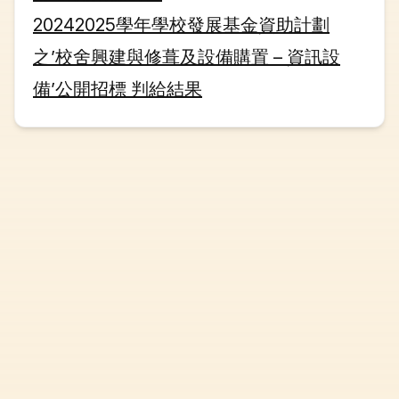
20242025學年學校發展基金資助計劃
之’校舍興建與修葺及設備購置 – 資訊設
備’公開招標 判給結果