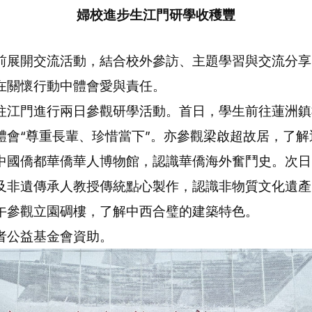
婦校進步生江門研學收穫豐
前展開交流活動，結合校外參訪、主題學習與交流分享
在關懷行動中體會愛與責任。
往江門進行兩日參觀研學活動。首日，學生前往蓮洲鎮
體會“尊重長輩、珍惜當下”。亦參觀梁啟超故居，了
中國僑都華僑華人博物館，認識華僑海外奮鬥史。次日
及非遺傳承人教授傳統點心製作，認識非物質文化遺產
午參觀立園碉樓，了解中西合璧的建築特色。
者公益基金會資助。