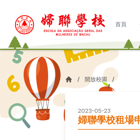
首頁
/
開放校園
/
2023-05-23
婦聯學校租場