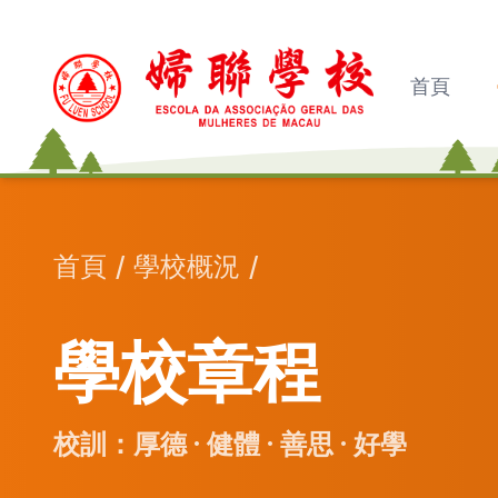
首頁
首頁
/
學校概況
/
學校章程
校訓：厚德 · 健體 · 善思 · 好學